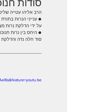
סודות חנו
הרב אליהו עטייה שליט"
שיחות הר"ן
חיי מוהר"ן
● ענייני הנרות בתורת רב
על ידי הדלקת נרות מצו
● היחס בין נרות חנוכה
סוד חלה נדה והדלקת הנ
AeI6s&feature=youtu.be